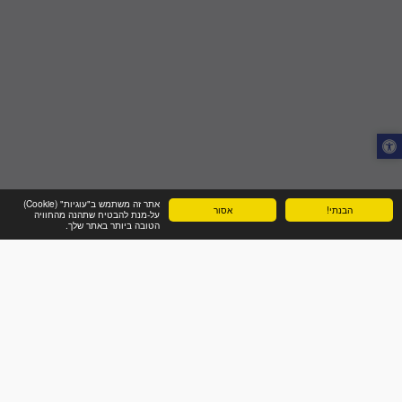
אתר זה משתמש ב"עוגיות" (Cookie)
הבנתי!
אסור
על-מנת להבטיח שתהנה מהחוויה
הטובה ביותר באתר שלך.
השירותים שלנו
הזמנת משלוח
צור קשר
משלוח מהיום להיום | שיר שליחויות: חברת אקספרס בארץ
זכויות יוצרים © 2026 כל הזכויות שמורות
פרטיות
|
נגישות