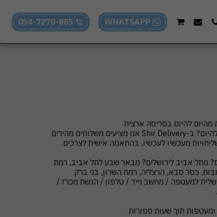
054-7270-885
WHATSAPP
מחפשים שירות משלוחים מהיום להיום? ב-Shir Delivery אנו מציעים משלוחים מהירים
ליחויות מעכשיו לעכשיו, בהתאמה אישית לצרכים
ום? מתל אביב לירושלים? מבאר שבע לתל אביב, רמת
רחובות, כפר סבא, הרצליה, רמת השרון, בני ברק
שליח למעטפה / מחשב נייד / טלפון / הגשת מכרז /